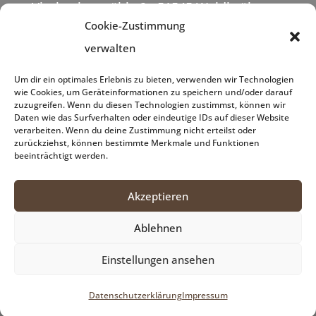
Vierbuchermühle 2 · 51545 Waldbröl
Cookie-Zustimmung
verwalten
Telefon 02291 / 7052
info@vierbuchermuehle.de
Um dir ein optimales Erlebnis zu bieten, verwenden wir Technologien
wie Cookies, um Geräteinformationen zu speichern und/oder darauf
Datenschutzerklärung
zuzugreifen. Wenn du diesen Technologien zustimmst, können wir
Impressum
Daten wie das Surfverhalten oder eindeutige IDs auf dieser Website
verarbeiten. Wenn du deine Zustimmung nicht erteilst oder
zurückziehst, können bestimmte Merkmale und Funktionen
beeinträchtigt werden.
Unsere Öffnungszeiten:
Täglich 17.00 – 22.00 Uhr (Küche 17.30 –
Akzeptieren
21.00 Uhr)
Ablehnen
Samstag und Sonntag 11.00 – 22.00 Uhr
(Küche 12.00 – 21.00 Uhr)
Einstellungen ansehen
Dienstag und Mittwoch Ruhetage
Datenschutzerklärung
Impressum