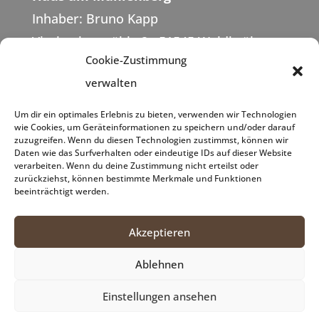
Inhaber: Bruno Kapp
Vierbuchermühle 2 · 51545 Waldbröl
Cookie-Zustimmung
verwalten
Telefon 02291 / 7052
info@vierbuchermuehle.de
Um dir ein optimales Erlebnis zu bieten, verwenden wir Technologien
wie Cookies, um Geräteinformationen zu speichern und/oder darauf
Datenschutzerklärung
zuzugreifen. Wenn du diesen Technologien zustimmst, können wir
Impressum
Daten wie das Surfverhalten oder eindeutige IDs auf dieser Website
verarbeiten. Wenn du deine Zustimmung nicht erteilst oder
zurückziehst, können bestimmte Merkmale und Funktionen
beeinträchtigt werden.
Unsere Öffnungszeiten:
Täglich 17.00 – 22.00 Uhr (Küche 17.30 –
Akzeptieren
21.00 Uhr)
Ablehnen
Samstag und Sonntag 11.00 – 22.00 Uhr
(Küche 12.00 – 21.00 Uhr)
Einstellungen ansehen
Dienstag und Mittwoch Ruhetage